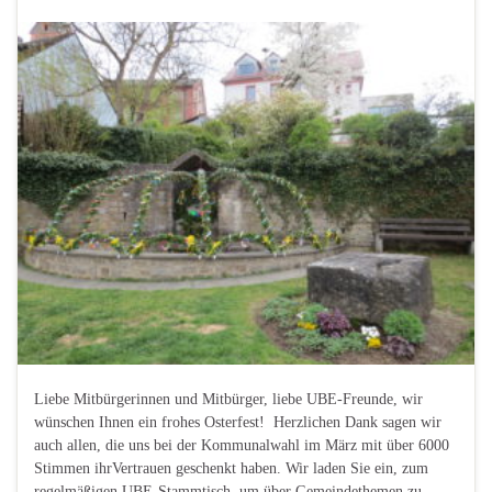
Liebe Mitbürgerinnen und Mitbürger, liebe UBE-Freunde, wir
wünschen Ihnen ein frohes Osterfest! Herzlichen Dank sagen wir
auch allen, die uns bei der Kommunalwahl im März mit über 6000
Stimmen ihrVertrauen geschenkt haben. Wir laden Sie ein, zum
regelmäßigen UBE-Stammtisch, um über Gemeindethemen zu