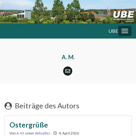
UBE
Navig
A. M.
Beiträge des Autors
Ostergrüße
Von
A. M.
unter
Aktuelles
4. April 2026