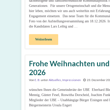
sachbezogene und familienfreundliche Kommunalpolitik fü
Generationen. Für unsere Ortsgemeinschaft und die Mens
hier leben, möchten wir uns auch weiterhin mit Erfahrun
Engagement einsetzen. Das neue Team für die Kommuna
Foto von der Aufstellungsversammlung am 18.12.2026. Im
die Kandidaten Lars Leibig und …
Weiterlesen
Frohe Weihnachten und e
2026
Von
E. B.
unter
Aktuelles
,
Impressionen
23. Dezember 20
wünschen Ihnen die Gemeinderäte der UBE Eberhard Ble
Mennig, Günter Fesel, Roswitha Dorscheid, Joachim Funk
Mitglieder der UBE – Unabhängige Bürger Eisingen und I
Bürgermeisterin Ursula Engert