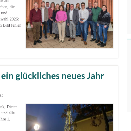
r alle
chen, die
g und
lwahl 2026:
 Bild fehlen
in glückliches neues Jahr
25
nk, Dieter
 und alle
hre 1.