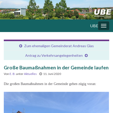
UBE
Navi
umsc
Zum ehemaligen Gemeinderat Andreas Glas
Antrag zu Verkehrsangelegenheiten
Große Baumaßnahmen in der Gemeinde laufen
Von
E. B.
unter
Aktuelles
11. Juni 2020
Die großen Baumaßnahmen in der Gemeinde gehen zügig voran: